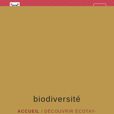
googled7e4d5fb082cc1df.html
menu
biodiversité
ACCUEIL
/
DÉCOUVRIR ÉCOTAY-