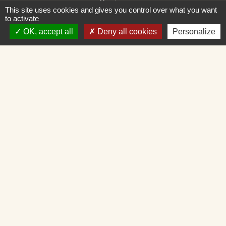
Horaires
This site uses cookies and gives you control over what you want
Lundi : 9H30 - 12H30
to activate
Mardi : 9H30 - 12H30
OK, accept all
Deny all cookies
Personalize
Mercredi : Fermé
Jeudi : 9H30 - 12H30
Vendredi : 9H30 - 12H30 et 14H - 16H30
Liens
Loire Forez Agglomération
Service Public
Mairie de Montbrison
SIEL 42