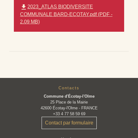
file_download
2023_ATLAS BIODIVERSITE
COMMUNALE BARD-ECOTAY.pdf (PDF -
2.09 MB)
Contacts
Commune d'Écotay-l'Olme
25 Place de la Mairie
42600 Écotay-l'Olme - FRANCE
+33 4 77 58 59 69
Contact par formulaire