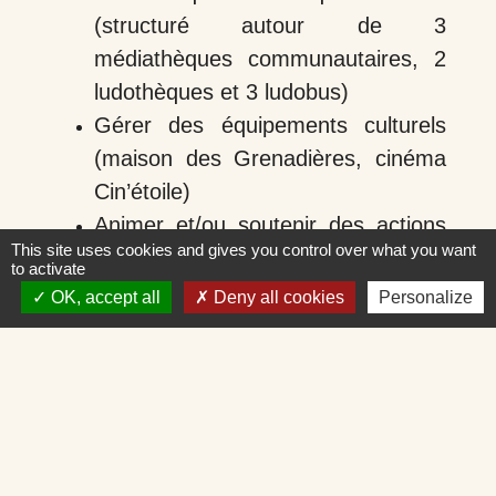
(structuré autour de 3
médiathèques communautaires, 2
ludothèques et 3 ludobus)
Gérer des équipements culturels
(maison des Grenadières, cinéma
Cin’étoile)
Animer et/ou soutenir des actions
This site uses cookies and gives you control over what you want
culturelles (Pays d’art et d’histoire
to activate
du Forez…)
OK, accept all
Deny all cookies
Personalize
Tourisme
Encourager le développement
d’une offre de loisirs et tourisme
accessible à tous