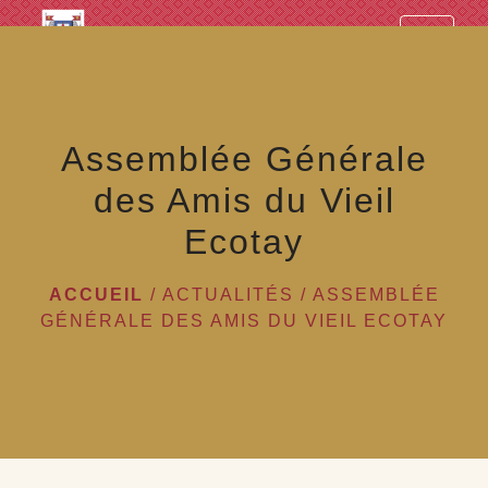
googled7e4d5fb082cc1df.html
menu
Assemblée Générale
des Amis du Vieil
Ecotay
ACCUEIL
/
ACTUALITÉS
/
ASSEMBLÉE
GÉNÉRALE DES AMIS DU VIEIL ECOTAY