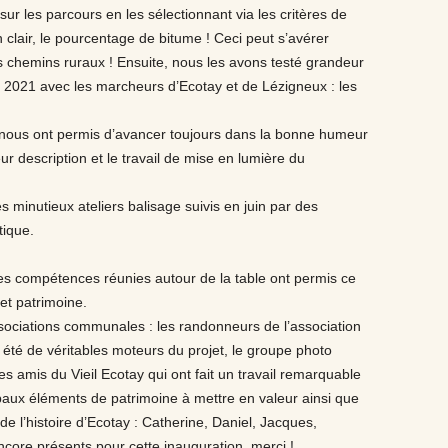
er sur les parcours en les sélectionnant via les critères de
clair, le pourcentage de bitume ! Ceci peut s’avérer
s chemins ruraux ! Ensuite, nous les avons testé grandeur
e 2021 avec les marcheurs d’Ecotay et de Lézigneux : les
.
 nous ont permis d’avancer toujours dans la bonne humeur
ur description et le travail de mise en lumière du
 minutieux ateliers balisage suivis en juin par des
tique.
les compétences réunies autour de la table ont permis ce
et patrimoine.
ociations communales : les randonneurs de l’association
t été de véritables moteurs du projet, le groupe photo
 les amis du Vieil Ecotay qui ont fait un travail remarquable
paux éléments de patrimoine à mettre en valeur ainsi que
 de l’histoire d’Ecotay : Catherine, Daniel, Jacques,
core présents pour cette inauguration, merci !