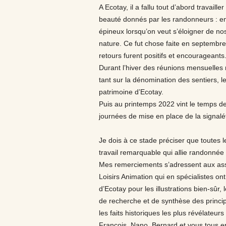
A Ecotay, il a fallu tout d’abord travaill
beauté donnés par les randonneurs : en 
épineux lorsqu’on veut s’éloigner de no
nature. Ce fut chose faite en septembr
retours furent positifs et encourageants
Durant l’hiver des réunions mensuelles
tant sur la dénomination des sentiers, le
patrimoine d’Ecotay.
Puis au printemps 2022 vint le temps des
journées de mise en place de la signalé
Je dois à ce stade préciser que toutes 
travail remarquable qui allie randonnée 
Mes remerciements s’adressent aux ass
Loisirs Animation qui en spécialistes on
d’Ecotay pour les illustrations bien-sûr,
de recherche et de synthèse des princi
les faits historiques les plus révélateurs
François, Nano, Bernard et vous tous en