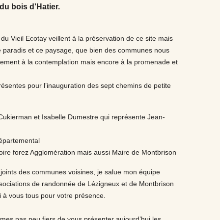
du bois d'Hatier.
du Vieil Ecotay veillent à la préservation de ce site mais
 de paradis et ce paysage, que bien des communes nous
eulement à la contemplation mais encore à la promenade et
présentes pour l’inauguration des sept chemins de petite
 Cukierman et Isabelle Dumestre qui représente Jean-
départemental
Loire forez Agglomération mais aussi Maire de Montbrison
djoints des communes voisines, je salue mon équipe
associations de randonnée de Lézigneux et de Montbrison
i à vous tous pour votre présence.
es pas peu fiers de vous présenter aujourd’hui les