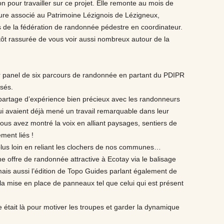
 pour travailler sur ce projet. Elle remonte au mois de
ure associé au Patrimoine Lézignois de Lézigneux,
ris de la fédération de randonnée pédestre en coordinateur.
lutôt rassurée de vous voir aussi nombreux autour de la
r panel de six parcours de randonnée en partant du PDIPR
isés.
 partage d’expérience bien précieux avec les randonneurs
ui avaient déjà mené un travail remarquable dans leur
s avez montré la voix en alliant paysages, sentiers de
ment liés !
r plus loin en reliant les clochers de nos communes…
une offre de randonnée attractive à Ecotay via le balisage
ais aussi l’édition de Topo Guides parlant également de
t la mise en place de panneaux tel que celui qui est présent
e était là pour motiver les troupes et garder la dynamique