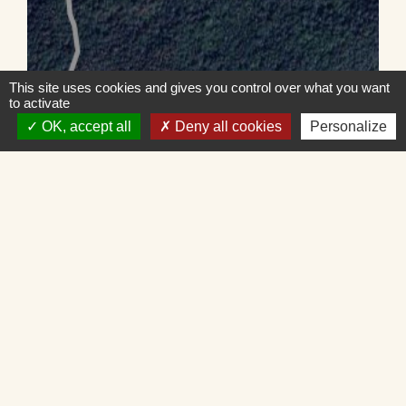
This site uses cookies and gives you control over what you want
to activate
OK, accept all
Deny all cookies
Personalize
Contacts
Commune d'Écotay-l'Olme
25 Place de la Mairie
42600 Écotay-l'Olme - FRANCE
+33 4 77 58 59 69
Contact par formulaire