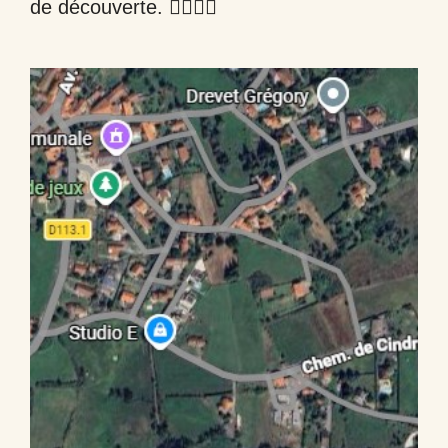
de découverte. 🚶‍♂️🚴‍♀️