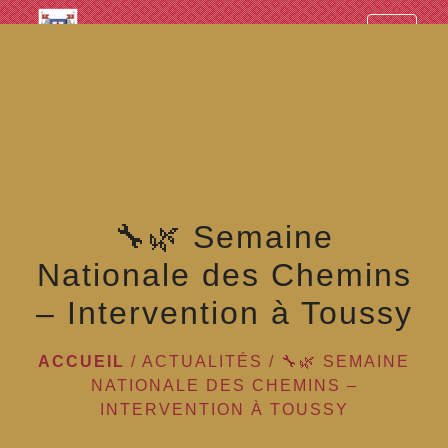
googled7e4d5fb082cc1df.html
menu
🔧🌿 Semaine
Nationale des Chemins
– Intervention à Toussy
ACCUEIL
/
ACTUALITÉS
/
🔧🌿 SEMAINE
NATIONALE DES CHEMINS –
INTERVENTION À TOUSSY