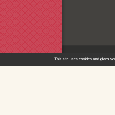
This site uses cookies and gives you
Liens
Loire Forez Aggl
Service Public
Mairie de Montbr
SIEL 42