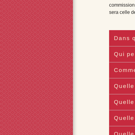
commission d
sera celle d
Dans q
Qui pe
Commen
Quelle
Quelle
Quelle
Quelle