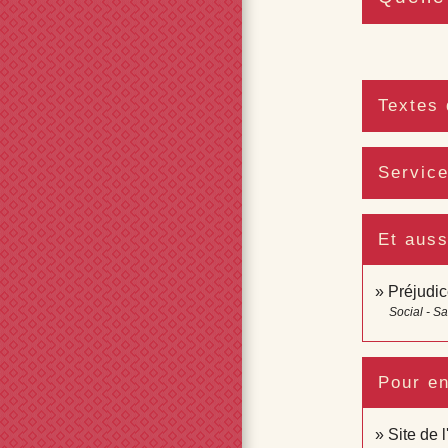
Textes 
Service
Et auss
Préjudic
Social - S
Pour en
Site de 