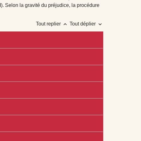
. Selon la gravité du préjudice, la procédure
keyboard_arrow_up
keyboard_arrow_down
Tout replier
Tout déplier