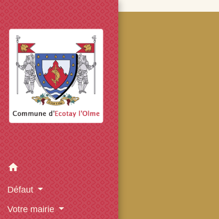
googled7e4d5fb082cc1df.html
home
Défaut
Votre mairie