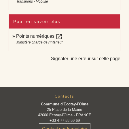
Transports - Mobilité
Pour en savoir plus
open_in_new
Points numériques
Ministère chargé de l'intérieur
Signaler une erreur sur cette page
Contacts
Commune d'Écotay-l'Olme
25 Place de la Mairie
42600 Écotay-l'Olme - FRANCE
+33 4 77 58 59 69
Contact par formulaire