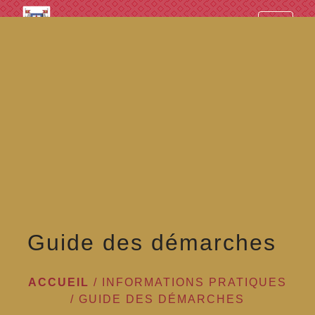
googled7e4d5fb082cc1df.html
menu
Guide des démarches
ACCUEIL
/
INFORMATIONS PRATIQUES
/
GUIDE DES DÉMARCHES