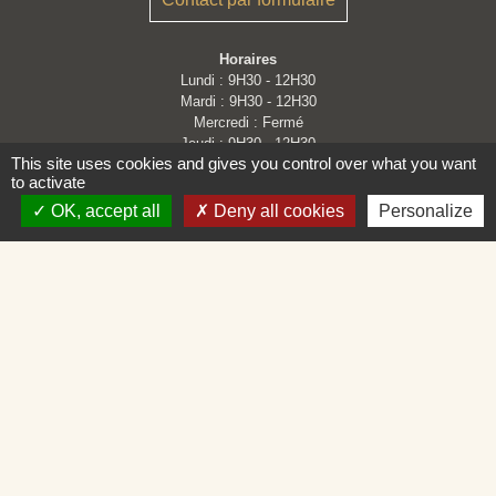
Horaires
Lundi : 9H30 - 12H30
Mardi : 9H30 - 12H30
Mercredi : Fermé
Jeudi : 9H30 - 12H30
This site uses cookies and gives you control over what you want
Vendredi : 9H30 - 12H30 et 14H - 16H30
to activate
OK, accept all
Deny all cookies
Personalize
Liens
Loire Forez Agglomération
Service Public