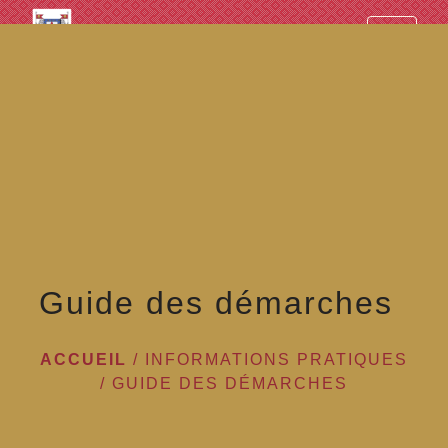
googled7e4d5fb082cc1df.html
menu
Guide des démarches
ACCUEIL
/
INFORMATIONS PRATIQUES
/
GUIDE DES DÉMARCHES