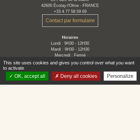
42600 Écotay-l'Olme - FRANCE
+33 4 77 58 59 69
Contact par formulaire
Horaires
Lundi : 9H30 - 12H30
Mardi : 9H30 - 12H30
Mercredi : Fermé
Jeudi : 9H30 - 12H30
This site uses cookies and gives you control over what you want
Vendredi : 9H30 - 12H30 et 14H - 16H30
to activate
OK, accept all
Deny all cookies
Personalize
Liens
Loire Forez Agglomération