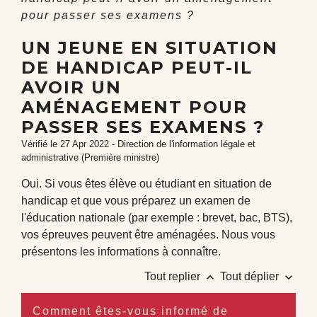
pour passer ses examens ?
UN JEUNE EN SITUATION
DE HANDICAP PEUT-IL
AVOIR UN
AMÉNAGEMENT POUR
PASSER SES EXAMENS ?
Vérifié le 27 Apr 2022 - Direction de l'information légale et
administrative (Première ministre)
Oui. Si vous êtes élève ou étudiant en situation de
handicap et que vous préparez un examen de
l'éducation nationale (par exemple : brevet, bac, BTS),
vos épreuves peuvent être aménagées. Nous vous
présentons les informations à connaître.
keyboard_arrow_up
keyboard_arrow_down
Tout replier
Tout déplier
Comment êtes-vous informé de