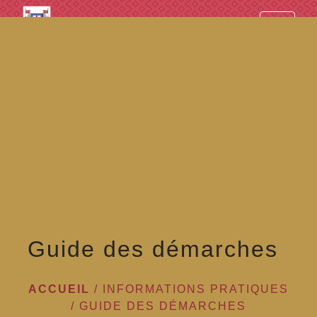
googled7e4d5fb082cc1df.html
menu
Guide des démarches
ACCUEIL
/
INFORMATIONS PRATIQUES
/
GUIDE DES DÉMARCHES