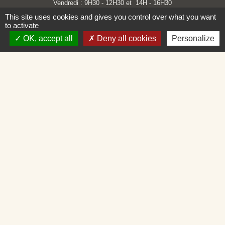
Vendredi : 9H30 - 12H30 et 14H - 16H30
This site uses cookies and gives you control over what you want
to activate
OK, accept all
Deny all cookies
Personalize
Liens
Loire Forez Agglomération
Service Public
Mairie de Montbrison
SIEL 42
Illiwap