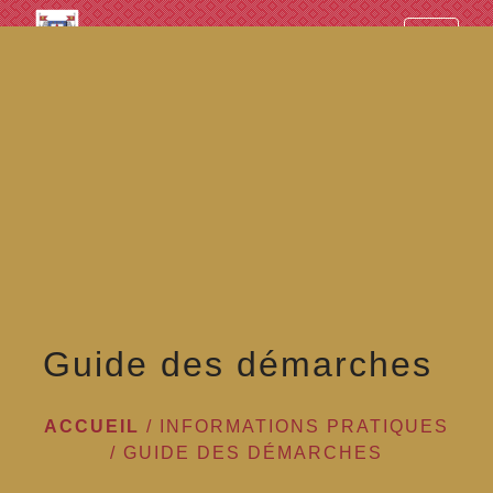
googled7e4d5fb082cc1df.html
menu
Guide des démarches
ACCUEIL
/
INFORMATIONS PRATIQUES
/
GUIDE DES DÉMARCHES