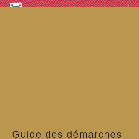
googled7e4d5fb082cc1df.html
menu
Guide des démarches