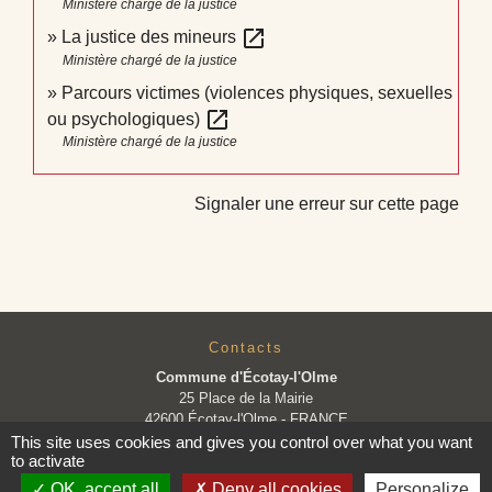
Ministère chargé de la justice
open_in_new
La justice des mineurs
Ministère chargé de la justice
Parcours victimes (violences physiques, sexuelles
open_in_new
ou psychologiques)
Ministère chargé de la justice
Signaler une erreur sur cette page
Contacts
Commune d'Écotay-l'Olme
25 Place de la Mairie
42600 Écotay-l'Olme - FRANCE
+33 4 77 58 59 69
This site uses cookies and gives you control over what you want
to activate
Contact par formulaire
OK, accept all
Deny all cookies
Personalize