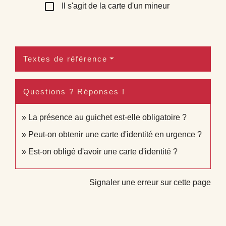
check_box_outline_blank
Il s'agit de la carte d'un mineur
Textes de référence
Questions ? Réponses !
La présence au guichet est-elle obligatoire ?
Peut-on obtenir une carte d'identité en urgence ?
Est-on obligé d'avoir une carte d'identité ?
Signaler une erreur sur cette page