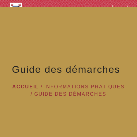
googled7e4d5fb082cc1df.html
menu
Guide des démarches
ACCUEIL
/
INFORMATIONS PRATIQUES
/
GUIDE DES DÉMARCHES