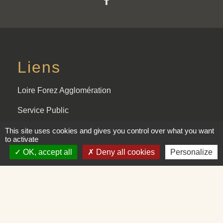
Liens
Loire Forez Agglomération
Service Public
Mairie de Montbrison
This site uses cookies and gives you control over what you want
to activate
SIEL 42
OK, accept all
Deny all cookies
Personalize
Illiwap
Mentions légales
-
Politique de confidentialité
-
Accessibilité
-
Plan du site
-
Gestion des cookies