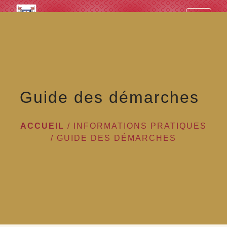
googled7e4d5fb082cc1df.html
menu
Guide des démarches
ACCUEIL
/
INFORMATIONS PRATIQUES
/
GUIDE DES DÉMARCHES