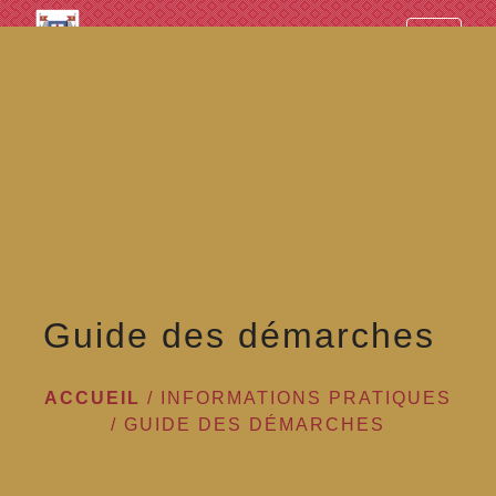
googled7e4d5fb082cc1df.html
menu
Guide des démarches
ACCUEIL
/
INFORMATIONS PRATIQUES
/
GUIDE DES DÉMARCHES