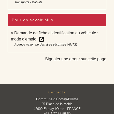
Transports - Mobilité
Pour en savoir plus
Demande de fiche d'identification du véhicule :
open_in_new
mode d'emploi
Agence nationale des titres sécurisés (ANTS)
Signaler une erreur sur cette page
Contacts
Commune d'Écotay-l'Olme
25 Place de la Mairie
42600 Écotay-l'Olme - FRANCE
+33 4 77 58 59 69