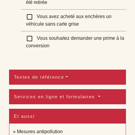
été retirée
check_box_outline_blank
Vous avez acheté aux enchères un
véhicule sans carte grise
check_box_outline_blank
Vous souhaitez demander une prime à la
conversion
Textes de référence
Services en ligne et formulaires
Et aussi
Mesures antipollution