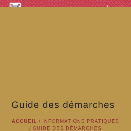
googled7e4d5fb082cc1df.html
menu
Guide des démarches
ACCUEIL
/
INFORMATIONS PRATIQUES
/
GUIDE DES DÉMARCHES