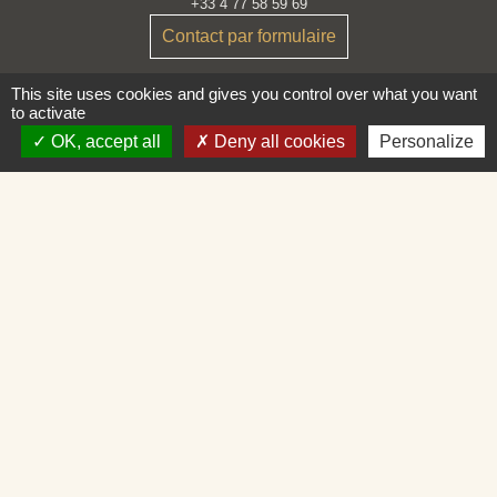
+33 4 77 58 59 69
Contact par formulaire
This site uses cookies and gives you control over what you want
Horaires
to activate
Lundi : 9H30 - 12H30
Mardi : 9H30 - 12H30
OK, accept all
Deny all cookies
Personalize
Mercredi : Fermé
Jeudi : 9H30 - 12H30
Vendredi : 9H30 - 12H30 et 14H - 16H30
Liens
Loire Forez Agglomération
Service Public