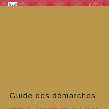
googled7e4d5fb082cc1df.html
menu
Guide des démarches