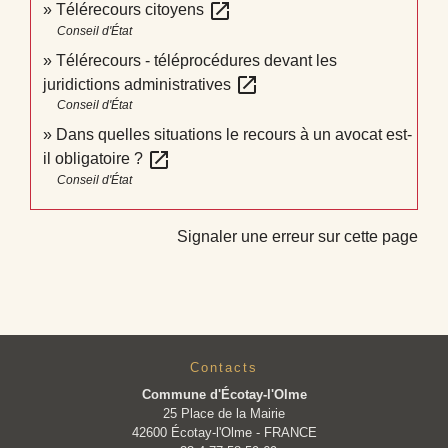
open_in_new
Télérecours citoyens
Conseil d'État
Télérecours - téléprocédures devant les
open_in_new
juridictions administratives
Conseil d'État
Dans quelles situations le recours à un avocat est-
open_in_new
il obligatoire ?
Conseil d'État
Signaler une erreur sur cette page
Contacts
Commune d'Écotay-l'Olme
25 Place de la Mairie
42600 Écotay-l'Olme - FRANCE