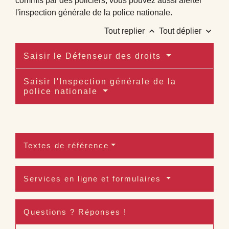
commis par des policiers, vous pouvez aussi alerter
l'inspection générale de la police nationale.
keyboard_arrow_up
keyboard_arrow_down
Tout replier
Tout déplier
Saisir le Défenseur des droits
Saisir l'Inspection générale de la
police nationale
Textes de référence
Services en ligne et formulaires
Questions ? Réponses !