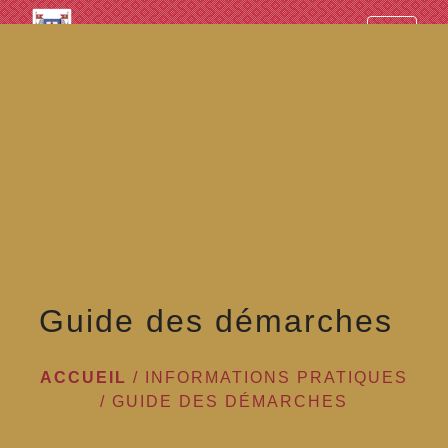
googled7e4d5fb082cc1df.html
menu
Guide des démarches
ACCUEIL
/
INFORMATIONS PRATIQUES
/
GUIDE DES DÉMARCHES