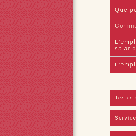
Que pe
Commen
L'empl
salari
L'empl
Textes 
Service