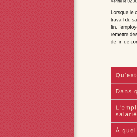
Vérifié le 02 J
Lorsque le c
travail du s
fin, l'employ
remettre de
de fin de con
Qu'est
Dans q
L'empl
salari
À quel