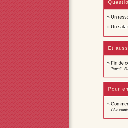
Questi
Un resso
Un salar
Et auss
Fin de c
Travail - F
Pour en
Comment 
Pôle emplo