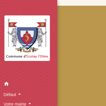
googled7e4d5fb082cc1df.html
home
Défaut
Votre mairie