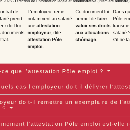
un 2023 - Direction de l'information légale et administrative (Première ministre)
ontrat de
L'employeur remet
Ce document lui
Dans que
alarié prend
notamment au salarié
permet de
faire
Pôle em
eur doit lui
une
attestation
valoir ses droits
transmet
s documents
employeur
, dite
aux allocations
salarié 
trat.
attestation Pôle
chômage
.
s'il ne 
emploi.
-ce que l'attestation Pôle emploi ?
uels cas l'employeur doit-il délivrer l'atte
oyeur doit-il remettre un exemplaire de l'a
é ?
 moment l'attestation Pôle emploi est-elle 