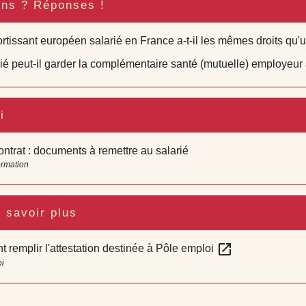
ons ? Réponses !
rtissant européen salarié en France a-t-il les mêmes droits qu'u
ié peut-il garder la complémentaire santé (mutuelle) employeur à
i
ontrat : documents à remettre au salarié
ormation
 savoir plus
open_in_new
remplir l'attestation destinée à Pôle emploi
i