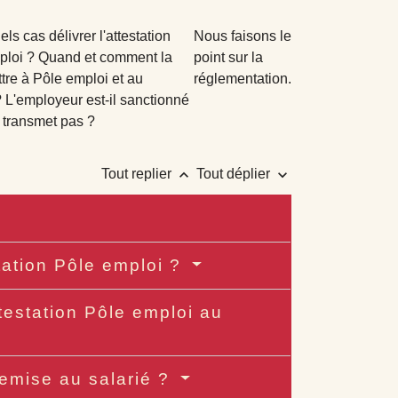
ls cas délivrer l'attestation
Nous faisons le
ploi ? Quand et comment la
point sur la
tre à Pôle emploi et au
réglementation.
? L'employeur est-il sanctionné
la transmet pas ?
keyboard_arrow_up
keyboard_arrow_down
Tout replier
Tout déplier
station Pôle emploi ?
ttestation Pôle emploi au
remise au salarié ?