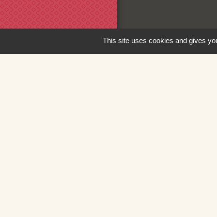
This site uses cookies and gives you
Liens
Loire Forez Aggl
Service Public
Mairie de Montbr
SIEL 42
Illiwap