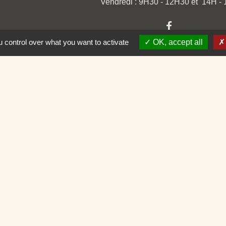
Vendredi : 9H30 - 12H30 et 14H -
 control over what you want to activate
OK, accept all
omération
ison