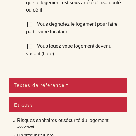
que le logement est sous arrêté d'insalubrité
ou péril
check_box_outline_blank
Vous dégradez le logement pour faire
partir votre locataire
check_box_outline_blank
Vous louez votre logement devenu
vacant (libre)
Textes de référence
Et aussi
Risques sanitaires et sécurité du logement
Logement
Habitat insalubre