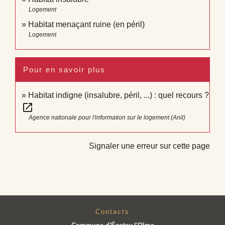
Logement
Habitat menaçant ruine (en péril)
Logement
Pour en savoir plus
Habitat indigne (insalubre, péril, ...) : quel recours ?
open_in_new
Agence nationale pour l'information sur le logement (Anil)
Signaler une erreur sur cette page
Contacts