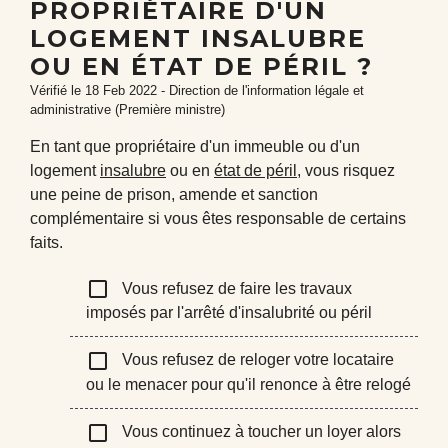
PROPRIÉTAIRE D'UN
LOGEMENT INSALUBRE
OU EN ÉTAT DE PÉRIL ?
Vérifié le 18 Feb 2022 - Direction de l'information légale et
administrative (Première ministre)
En tant que propriétaire d'un immeuble ou d'un
logement
insalubre
ou en
état de péril
, vous risquez
une peine de prison, amende et sanction
complémentaire si vous êtes responsable de certains
faits.
check_box_outline_blank
Vous refusez de faire les travaux
imposés par l'arrêté d'insalubrité ou péril
check_box_outline_blank
Vous refusez de reloger votre locataire
ou le menacer pour qu'il renonce à être relogé
check_box_outline_blank
Vous continuez à toucher un loyer alors