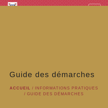
googled7e4d5fb082cc1df.html
menu
Guide des démarches
ACCUEIL
/
INFORMATIONS PRATIQUES
/
GUIDE DES DÉMARCHES