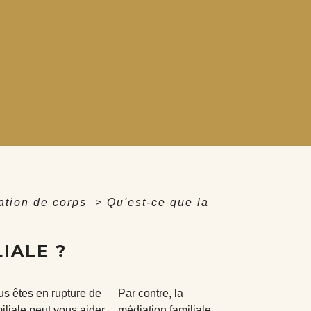
ation de corps
>
Qu'est-ce que la
IALE ?
ous êtes en rupture de
Par contre, la
iliale peut vous aider.
médiation familiale