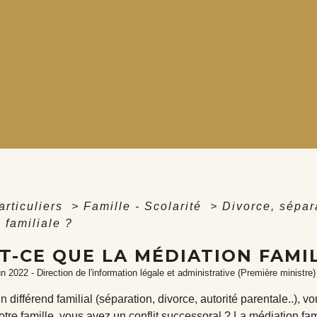
articuliers
>
Famille - Scolarité
>
Divorce, sépar
 familiale ?
T-CE QUE LA MÉDIATION FAMIL
un 2022 - Direction de l'information légale et administrative (Première ministre)
 différend familial (séparation, divorce, autorité parentale..), v
otre famille, vous avez un conflit successoral ? La médiation fam