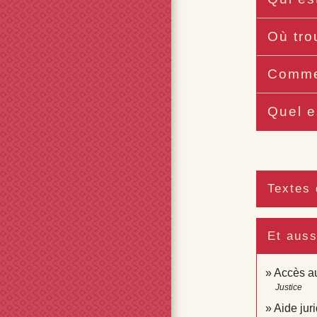
Où tro
Commen
Quel e
Textes 
Et auss
Accès au 
Justice
Aide juri