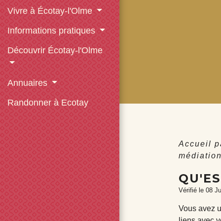
Vivre à Écotay-l'Olme
Informations pratiques
Découvrir Écotay-l'Olme
Annuaires
Randonner à Ecotay
Accueil p
médiation
QU'ES
Vérifié le 08 J
Vous avez un
liens avec v