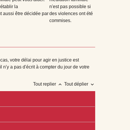
établir la
n'est pas possible si
t aussi être décidée par
des violences ont été
commises.
as, votre délai pour agir en justice est
l n'y a pas d'écrit à compter du jour de votre
keyboard_arrow_up
keyboard_arrow_down
Tout replier
Tout déplier