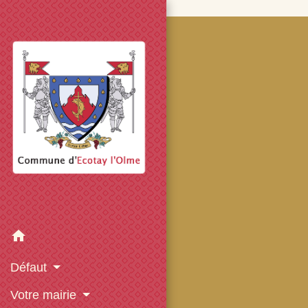
googled7e4d5fb082cc1df.html
home
Défaut
Votre mairie