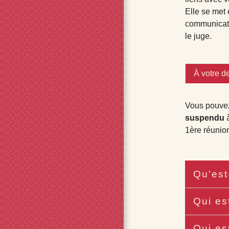
Elle se met 
communicatio
le juge.
À votre 
Vous pouvez 
suspendu
à
1
ère
réunion
Qu'est
Qui es
Qui es