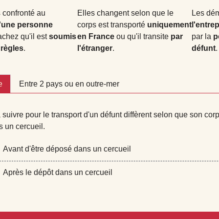
 confronté au
Elles changent selon que le
Les dém
d'une personne
corps est transporté
uniquement
l'entre
achez qu'il est
soumis
en France
ou qu'il transite
par
par la
p
 règles
.
l'étranger
.
défunt
.
e
Entre 2 pays ou en outre-mer
 suivre pour le transport d'un défunt diffèrent selon que son corp
 un cercueil.
Avant d'être déposé dans un cercueil
Après le dépôt dans un cercueil