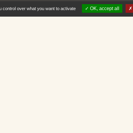
 control over what you want to activate
OK, accept all
omération
ison
entions légales
-
Politique de confidentialité
-
Accessibilité
-