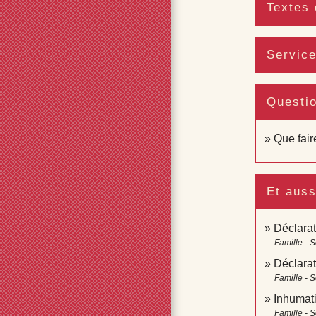
Textes 
Service
Questi
Que fair
Et auss
Déclarat
Famille - S
Déclara
Famille - S
Inhumati
Famille - S