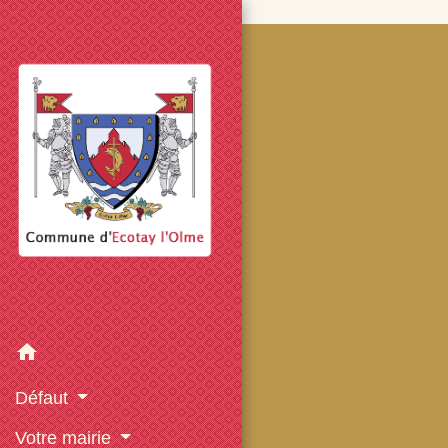
googled7e4d5fb082cc1df.html
home
Défaut
Votre mairie