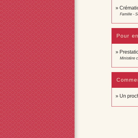
Crémati
Famille - S
Pour en
Prestati
Ministère 
Comment
Un proc