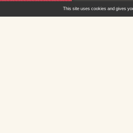
This site uses cookies and gives you
Liens
Loire Forez Aggl
Service Public
Mairie de Montbr
SIEL 42
Illiwap
M