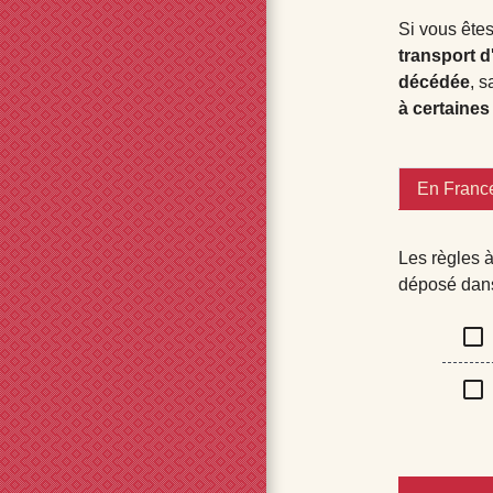
Si vous êtes
transport 
décédée
, s
à certaines
En Franc
Les règles à
déposé dans
check_box_outline_blank
check_box_outline_blank