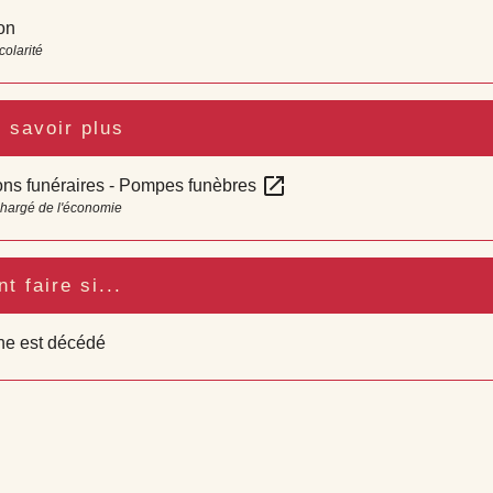
on
colarité
 savoir plus
open_in_new
ons funéraires - Pompes funèbres
chargé de l'économie
 faire si...
he est décédé