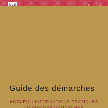
googled7e4d5fb082cc1df.html
menu
Guide des démarches
ACCUEIL
/
INFORMATIONS PRATIQUES
/
GUIDE DES DÉMARCHES