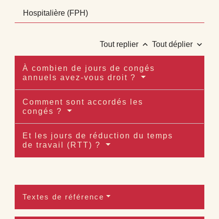
Hospitalière (FPH)
keyboard_arrow_up
keyboard_arrow_down
Tout replier
Tout déplier
À combien de jours de congés
annuels avez-vous droit ?
Comment sont accordés les
congés ?
Et les jours de réduction du temps
de travail (RTT) ?
Textes de référence