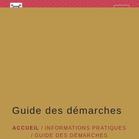
googled7e4d5fb082cc1df.html
menu
Guide des démarches
ACCUEIL
/
INFORMATIONS PRATIQUES
/
GUIDE DES DÉMARCHES