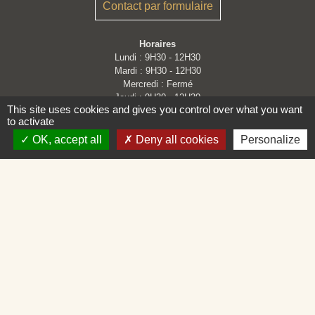
Contact par formulaire
Horaires
Lundi : 9H30 - 12H30
Mardi : 9H30 - 12H30
Mercredi : Fermé
Jeudi : 9H30 - 12H30
This site uses cookies and gives you control over what you want
Vendredi : 9H30 - 12H30 et 14H - 16H30
to activate
OK, accept all
Deny all cookies
Personalize
Liens
Loire Forez Agglomération
Service Public