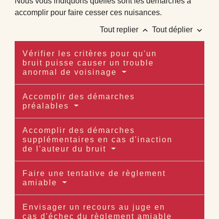
Nous vous indiquons quelles sont les démarches à
accomplir pour faire cesser ces nuisances.
keyboard_arrow_up
keyboard_arrow_down
Tout replier
Tout déplier
Vérifier les critères pour qu'un
bruit puisse causer un trouble
anormal de voisinage
Accomplir des démarches
préalables
Accomplir des démarches
supplémentaires en cas d'inaction
de l'auteur du bruit
Faire une tentative de règlement
amiable
Envisager un recours au juge en
cas d'échec du règlement amiable