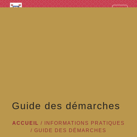
googled7e4d5fb082cc1df.html
menu
Guide des démarches
ACCUEIL
/
INFORMATIONS PRATIQUES
/
GUIDE DES DÉMARCHES