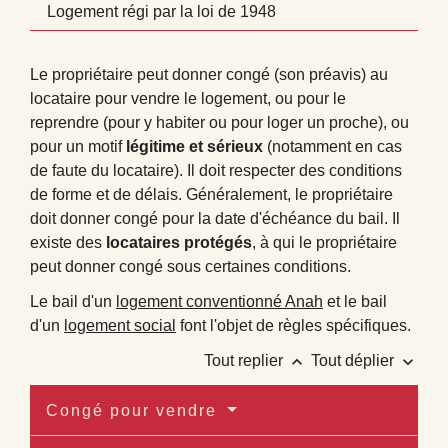
Logement régi par la loi de 1948
Le propriétaire peut donner congé (son préavis) au
locataire pour vendre le logement, ou pour le
reprendre (pour y habiter ou pour loger un proche), ou
pour un motif
légitime et sérieux
(notamment en cas
de faute du locataire). Il doit respecter des conditions
de forme et de délais. Généralement, le propriétaire
doit donner congé pour la date d'échéance du bail. Il
existe des
locataires protégés
, à qui le propriétaire
peut donner congé sous certaines conditions.
Le bail d'un
logement conventionné Anah
et le bail
d'un
logement social
font l'objet de règles spécifiques.
keyboard_arrow_up
keyboard_arrow_down
Tout replier
Tout déplier
Congé pour vendre