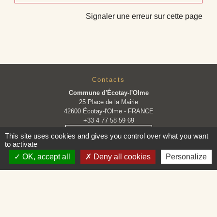
Signaler une erreur sur cette page
Contacts
Commune d'Écotay-l'Olme
25 Place de la Mairie
42600 Écotay-l'Olme - FRANCE
+33 4 77 58 59 69
Contact par formulaire
This site uses cookies and gives you control over what you want
to activate
OK, accept all
Deny all cookies
Personalize
Horaires
Lundi : 9H30 - 12H30
Mardi : 9H30 - 12H30
Mercredi : Fermé
Jeudi : 9H30 - 12H30
Vendredi : 9H30 - 12H30 et 14H - 16H30