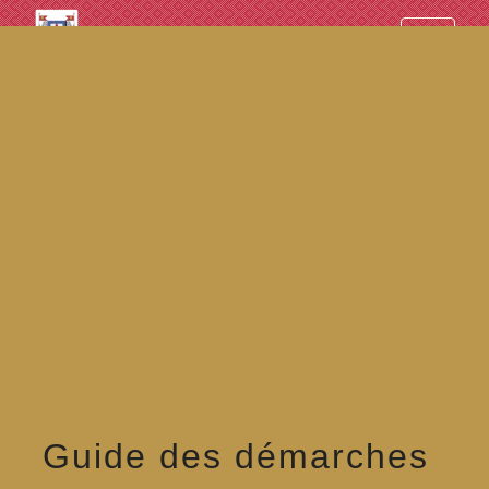
googled7e4d5fb082cc1df.html
menu
Guide des démarches