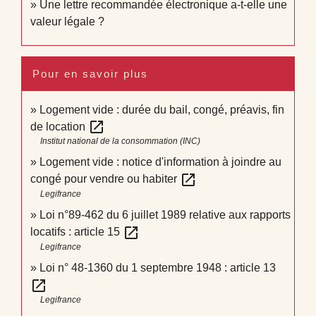
Une lettre recommandée électronique a-t-elle une
valeur légale ?
Pour en savoir plus
Logement vide : durée du bail, congé, préavis, fin
open_in_new
de location
Institut national de la consommation (INC)
Logement vide : notice d'information à joindre au
open_in_new
congé pour vendre ou habiter
Legifrance
Loi n°89-462 du 6 juillet 1989 relative aux rapports
open_in_new
locatifs : article 15
Legifrance
Loi n° 48-1360 du 1 septembre 1948 : article 13
open_in_new
Legifrance