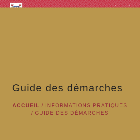
googled7e4d5fb082cc1df.html
menu
Guide des démarches
ACCUEIL
/
INFORMATIONS PRATIQUES
/
GUIDE DES DÉMARCHES