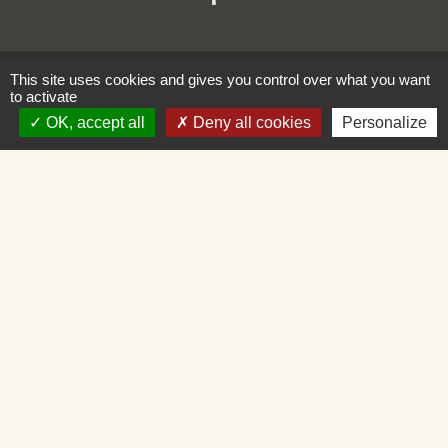
This site uses cookies and gives you control over what you want
to activate
Liens
OK, accept all
Deny all cookies
Personalize
Loire Forez Agglomération
Service Public
Mairie de Montbrison
SIEL 42
Illiwap
Mentions légales
-
Politique de confidentialité
-
Accessibilité
-
Plan du site
-
Gestion des cookies