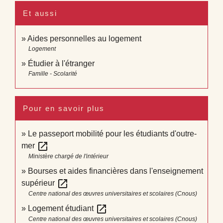
Et aussi
Aides personnelles au logement
Logement
Étudier à l'étranger
Famille - Scolarité
Pour en savoir plus
Le passeport mobilité pour les étudiants d'outre-
open_in_new
mer
Ministère chargé de l'intérieur
Bourses et aides financières dans l'enseignement
open_in_new
supérieur
Centre national des œuvres universitaires et scolaires (Cnous)
open_in_new
Logement étudiant
Centre national des œuvres universitaires et scolaires (Cnous)