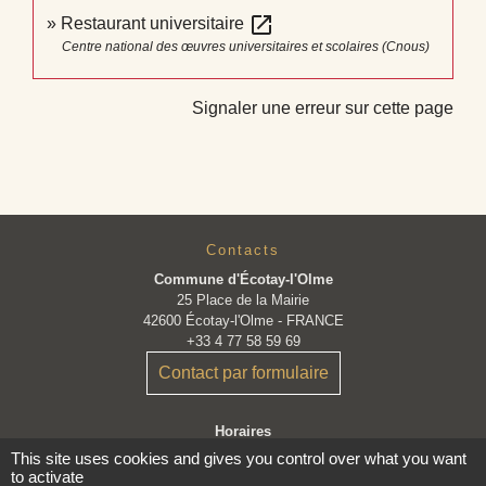
open_in_new
Restaurant universitaire
Centre national des œuvres universitaires et scolaires (Cnous)
Signaler une erreur sur cette page
Contacts
Commune d'Écotay-l'Olme
25 Place de la Mairie
42600 Écotay-l'Olme - FRANCE
+33 4 77 58 59 69
Contact par formulaire
Horaires
Lundi : 9H30 - 12H30
This site uses cookies and gives you control over what you want
Mardi : 9H30 - 12H30
to activate