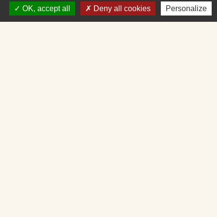
Mercredi : Fermé
OK, accept all
Deny all cookies
Personalize
Jeudi : 9H30 - 12H30
Vendredi : 9H30 - 12H30 et 14H - 16H30
Liens
Loire Forez Agglomération
Service Public
Mairie de Montbrison
SIEL 42
Illiwap