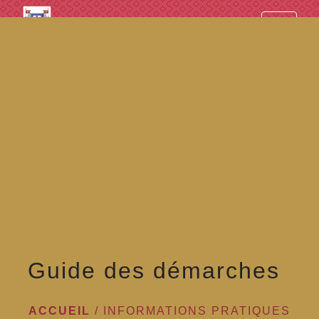
googled7e4d5fb082cc1df.html
menu
Guide des démarches
ACCUEIL
/
INFORMATIONS PRATIQUES