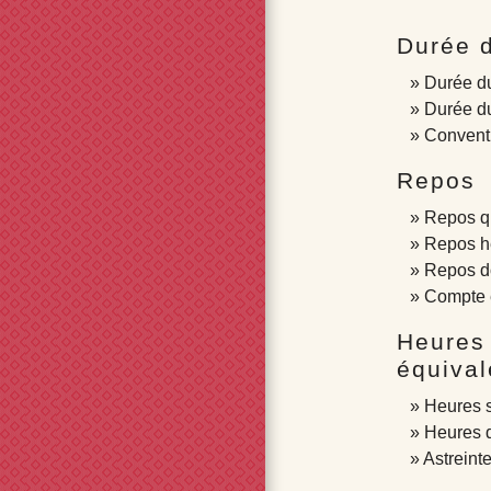
Durée d
Durée du
Durée du
Conventi
Repos
Repos q
Repos h
Repos d
Compte 
Heures
équival
Heures 
Heures 
Astreint