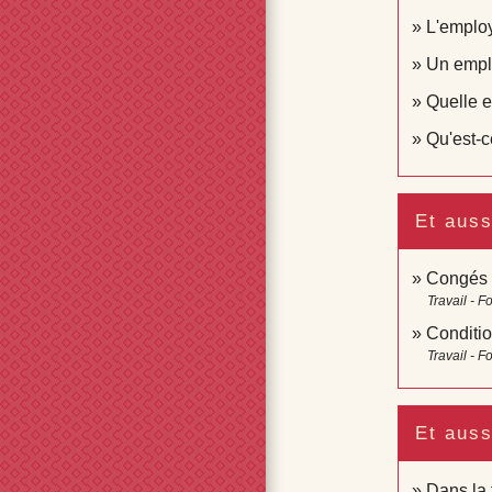
L'employ
Un emplo
Quelle e
Qu'est-c
Et auss
Congés d
Travail - F
Conditio
Travail - F
Et auss
Dans la 