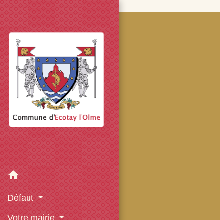
googled7e4d5fb082cc1df.html
home
Défaut
Votre mairie