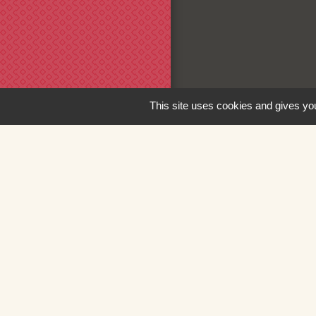
This site uses cookies and gives you
Liens
Loire Forez Aggl
Service Public
Mairie de Montbr
SIEL 42