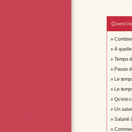
Questi
Combien 
À quelle
Temps de
Pause dé
Le temps
Le temps
Qu'est-c
Un salari
Salarié 
Comment 