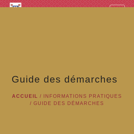
googled7e4d5fb082cc1df.html
menu
Guide des démarches
ACCUEIL
/
INFORMATIONS PRATIQUES
/
GUIDE DES DÉMARCHES