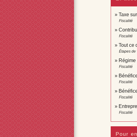
Taxe sur
Fiscalité
Contribu
Fiscalité
Tout ce 
Étapes de 
Régime f
Fiscalité
Bénéfice
Fiscalité
Bénéfice
Fiscalité
Entrepre
Fiscalité
Pour en