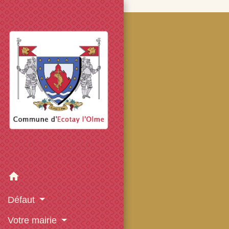
googled7e4d5fb082cc1df.html
home
Défaut
Votre mairie