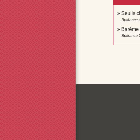
Seuils c
Bpifrance 
Barème 
Bpifrance 