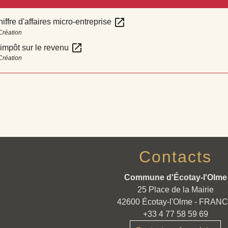
open_in_new
hiffre d'affaires micro-entreprise
Création
open_in_new
impôt sur le revenu
Création
Contacts
Commune d'Écotay-l'Olme
25 Place de la Mairie
42600 Écotay-l'Olme - FRAN
+33 4 77 58 59 69