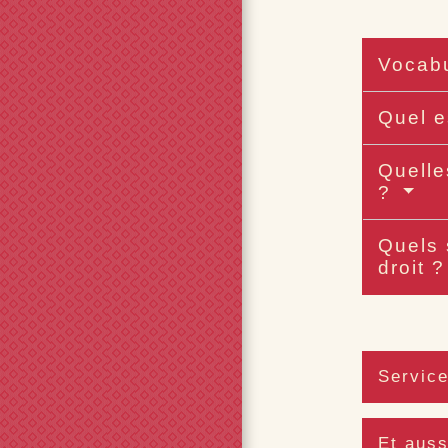
Vocabu
Quel e
Quelle
?
Quels 
droit 
Service
Et auss