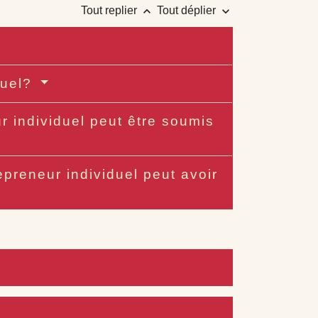
keyboard_arrow_up
keyboard_arrow_down
Tout replier
Tout déplier
iduel?
r individuel peut être soumis
epreneur individuel peut avoir