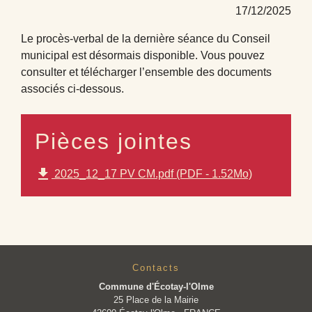
17/12/2025
Le procès-verbal de la dernière séance du Conseil
municipal est désormais disponible. Vous pouvez
consulter et télécharger l’ensemble des documents
associés ci-dessous.
Pièces jointes
file_download
2025_12_17 PV CM.pdf (PDF - 1.52Mo)
Contacts
Commune d'Écotay-l'Olme
25 Place de la Mairie