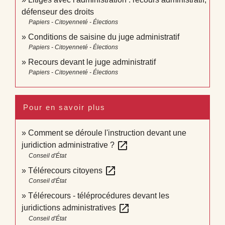
défenseur des droits
Papiers - Citoyenneté - Élections
Conditions de saisine du juge administratif
Papiers - Citoyenneté - Élections
Recours devant le juge administratif
Papiers - Citoyenneté - Élections
Pour en savoir plus
Comment se déroule l'instruction devant une
open_in_new
juridiction administrative ?
Conseil d'État
open_in_new
Télérecours citoyens
Conseil d'État
Télérecours - téléprocédures devant les
open_in_new
juridictions administratives
Conseil d'État