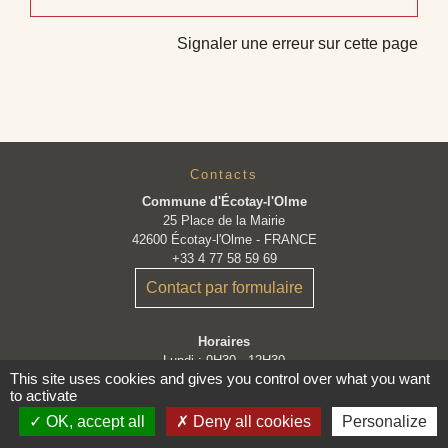
Signaler une erreur sur cette page
Contacts
Commune d'Écotay-l'Olme
25 Place de la Mairie
42600 Écotay-l'Olme - FRANCE
+33 4 77 58 59 69
Contact par formulaire
Horaires
Lundi : 9H30 - 12H30
This site uses cookies and gives you control over what you want
Mardi : 9H30 - 12H30
to activate
Mercredi : Fermé
Jeudi : 9H30 - 12H30
OK, accept all
Deny all cookies
Personalize
Vendredi : 9H30 - 12H30 et 14H - 16H30