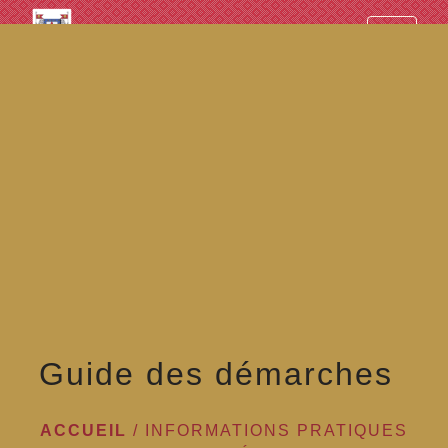
googled7e4d5fb082cc1df.html
menu
Guide des démarches
ACCUEIL
/
INFORMATIONS PRATIQUES