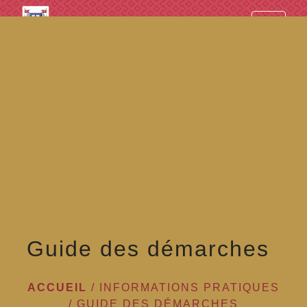
googled7e4d5fb082cc1df.html
menu
Guide des démarches
ACCUEIL
/
INFORMATIONS PRATIQUES
/
GUIDE DES DÉMARCHES